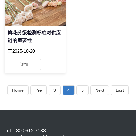
鲜花分级检测标准对供应
链的重要性
2025-10-20
详情
Home
Pre
3
4
5
Next
Last
Tel: 180 0612 7183