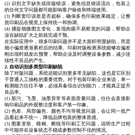
(2)
识别文字缺失或排版错误，避免信息错误流出，包装上
的任何文字问题都可能影响客户验收和终端使用。
(3)
判断套印误差是否超标，确保多色印刷效果稳定，让整
批印刷品在视觉上保持统一和协调。
(4)
捕捉细微图文变化，发现肉眼不易察觉的问题，帮助企
业在缺陷扩大之前就完成干预。
在实际应用中，很多印刷问题并不是大面积明显缺陷，而是
细小偏差逐渐累积后的结果。印刷对版检测系统能够在偏差
刚出现时就发出预警，帮助企业及时调整设备参数，减少连
续性不良品的产生。
2. 自动识别多类型印刷缺陷
除了对版问题，系统还能识别更多常见缺陷，这也是它区别
于普通人工抽检的重要优势。对于包装印刷企业来说，单一
检测能力往往不够，必须具备综合识别能力，才能真正提升
良品率。
(1)
脏污、飞墨、油墨异常等表面质量问题，往往会直接影
响印刷品的外观整洁度和客户第一印象。
(2)
色差、局部偏色、颜色不均等视觉问题，会让同一批产
品看起来不统一，降低品牌包装的整体质感。
(3)
图案变形、模糊、断线等印刷工艺问题，说明生产过程
中可能存在设备状态不稳或参数控制不佳的情况。