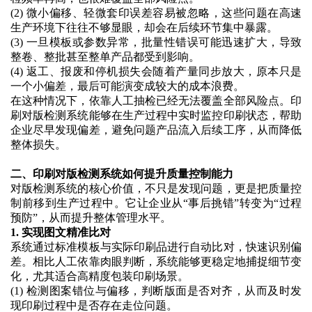
(2)
微小偏移、轻微套印误差容易被忽略，这些问题在高速
生产环境下往往不够显眼，却会在后续环节集中暴露。
(3)
一旦模板或参数异常，批量性错误可能迅速扩大，导致
整卷、整批甚至整单产品都受到影响。
(4)
返工、报废和停机损失会随着产量同步放大，原本只是
一个小偏差，最后可能演变成较大的成本浪费。
在这种情况下，依靠人工抽检已经无法覆盖全部风险点。印
刷对版检测系统能够在生产过程中实时监控印刷状态，帮助
企业尽早发现偏差，避免问题产品流入后续工序，从而降低
整体损失。
二、印刷对版检测系统如何提升质量控制能力
对版检测系统的核心价值，不只是发现问题，更是把质量控
制前移到生产过程中。它让企业从
“事后挑错”转变为“过程
预防”，从而提升整体管理水平。
1. 实现图文精准比对
系统通过标准模板与实际印刷品进行自动比对，快速识别偏
差。相比人工依靠肉眼判断，系统能够更稳定地捕捉细节变
化，尤其适合高精度包装印刷场景。
(1)
检测图案错位与偏移，判断版面是否对齐，从而及时发
现印刷过程中是否存在走位问题。