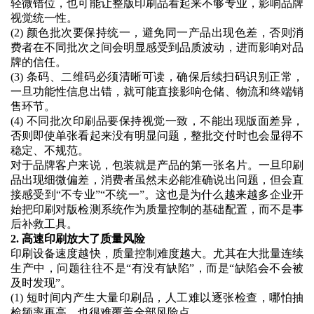
轻微错位，也可能让整版印刷品看起来不够专业，影响品牌
视觉统一性。
(2)
颜色批次要保持统一，避免同一产品出现色差，否则消
费者在不同批次之间会明显感受到品质波动，进而影响对品
牌的信任。
(3)
条码、二维码必须清晰可读，确保后续扫码识别正常，
一旦功能性信息出错，就可能直接影响仓储、物流和终端销
售环节。
(4)
不同批次印刷品要保持视觉一致，不能出现版面差异，
否则即使单张看起来没有明显问题，整批交付时也会显得不
稳定、不规范。
对于品牌客户来说，包装就是产品的第一张名片。一旦印刷
品出现细微偏差，消费者虽然未必能准确说出问题，但会直
接感受到
“不专业”“不统一”。这也是为什么越来越多企业开
始把印刷对版检测系统作为质量控制的基础配置，而不是事
后补救工具。
2. 高速印刷放大了质量风险
印刷设备速度越快，质量控制难度越大。尤其在大批量连续
生产中，问题往往不是
“有没有缺陷”，而是“缺陷会不会被
及时发现”。
(1)
短时间内产生大量印刷品，人工难以逐张检查，哪怕抽
检频率再高，也很难覆盖全部风险点。