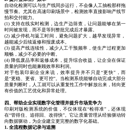
自动化检测可以与生产线同步运行，不会像人工抽检那样拖
慢节奏。尤其在高速印刷场景中，检测效率直接影响产线节
拍和交付能力。
(1)
支持在线实时检测，边生产边筛查，让问题能够在第一
时间被发现，而不是等到整批完成后才暴露。
(2)
减少停机与返工时间，避免问题扩大，越早发现异常，
越能减少后续返修和报废成本。
(3)
提高产线连续性，减少人工干预频率，使生产过程更加
顺畅，减少不必要的中断。
(4)
降低废品率和返修成本，提升综合收益，让企业在保证
质量的同时也能兼顾效率和利润。
对于包装印刷企业来说，效率提升并不只是
“更快”，而
是“更稳、更省、更可控”。当检测系统能够自动完成大部分
质量判断时，人工就可以从重复性工作中解放出来，转向更
有价值的工艺优化和异常处理。
四、帮助企业实现数字化管理并提升市场竞争力
印刷对版检测系统的价值，不仅体现在
“检得准”，还体现
在“管得住、追得回、改得快”。它让质量管理从经验驱动转
向数据驱动，为企业建立更完整的数字化基础。
1. 全流程数据记录与追溯