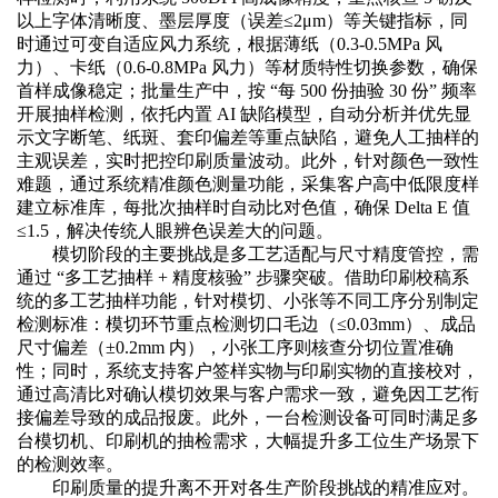
以上字体清晰度、墨层厚度（误差≤2μm）等关键指标，同
时通过可变自适应风力系统，根据薄纸（0.3-0.5MPa 风
力）、卡纸（0.6-0.8MPa 风力）等材质特性切换参数，确保
首样成像稳定；批量生产中，按 “每 500 份抽验 30 份” 频率
开展抽样检测，依托内置 AI 缺陷模型，自动分析并优先显
示文字断笔、纸斑、套印偏差等重点缺陷，避免人工抽样的
主观误差，实时把控印刷质量波动。此外，针对颜色一致性
难题，通过系统精准颜色测量功能，采集客户高中低限度样
建立标准库，每批次抽样时自动比对色值，确保 Delta E 值
≤1.5，解决传统人眼辨色误差大的问题。
模切阶段的主要挑战是多工艺适配与尺寸精度管控，需
通过
“多工艺抽样 + 精度核验” 步骤突破。借助印刷校稿系
统的多工艺抽样功能，针对模切、小张等不同工序分别制定
检测标准：模切环节重点检测切口毛边（≤0.03mm）、成品
尺寸偏差（±0.2mm 内），小张工序则核查分切位置准确
性；同时，系统支持客户签样实物与印刷实物的直接校对，
通过高清比对确认模切效果与客户需求一致，避免因工艺衔
接偏差导致的成品报废。此外，一台检测设备可同时满足多
台模切机、印刷机的抽检需求，大幅提升多工位生产场景下
的检测效率。
印刷质量的提升离不开对各生产阶段挑战的精准应对。