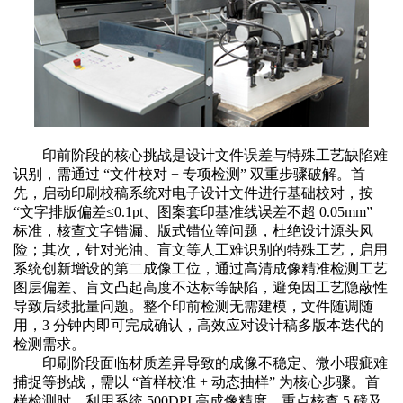
印前阶段的核心挑战是设计文件误差与特殊工艺缺陷难
识别，需通过
“文件校对 + 专项检测” 双重步骤破解。首
先，启动印刷校稿系统对电子设计文件进行基础校对，按
“文字排版偏差≤0.1pt、图案套印基准线误差不超 0.05mm”
标准，核查文字错漏、版式错位等问题，杜绝设计源头风
险；其次，针对光油、盲文等人工难识别的特殊工艺，启用
系统创新增设的第二成像工位，通过高清成像精准检测工艺
图层偏差、盲文凸起高度不达标等缺陷，避免因工艺隐蔽性
导致后续批量问题。整个印前检测无需建模，文件随调随
用，3 分钟内即可完成确认，高效应对设计稿多版本迭代的
检测需求。
印刷阶段面临材质差异导致的成像不稳定、微小瑕疵难
捕捉等挑战，需以
“首样校准 + 动态抽样” 为核心步骤。首
样检测时，利用系统 500DPI 高成像精度，重点核查 5 磅及