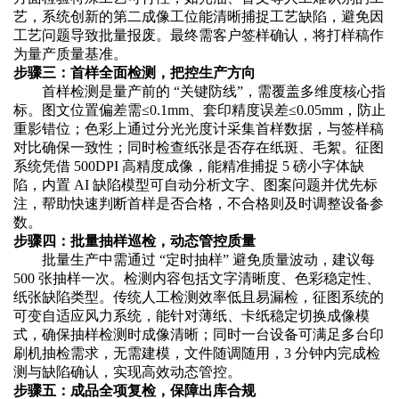
艺，系统创新的第二成像工位能清晰捕捉工艺缺陷，避免因
工艺问题导致批量报废。最终需客户签样确认，将打样稿作
为量产质量基准。
步骤三：首样全面检测，把控生产方向
首样检测是量产前的
“关键防线”，需覆盖多维度核心指
标。图文位置偏差需≤0.1mm、套印精度误差≤0.05mm，防止
重影错位；色彩上通过分光光度计采集首样数据，与签样稿
对比确保一致性；同时检查纸张是否存在纸斑、毛絮。征图
系统凭借 500DPI 高精度成像，能精准捕捉 5 磅小字体缺
陷，内置 AI 缺陷模型可自动分析文字、图案问题并优先标
注，帮助快速判断首样是否合格，不合格则及时调整设备参
数。
步骤四：批量抽样巡检，动态管控质量
批量生产中需通过
“定时抽样” 避免质量波动，建议每
500 张抽样一次。检测内容包括文字清晰度、色彩稳定性、
纸张缺陷类型。传统人工检测效率低且易漏检，征图系统的
可变自适应风力系统，能针对薄纸、卡纸稳定切换成像模
式，确保抽样检测时成像清晰；同时一台设备可满足多台印
刷机抽检需求，无需建模，文件随调随用，3 分钟内完成检
测与缺陷确认，实现高效动态管控。
步骤五：成品全项复检，保障出库合规