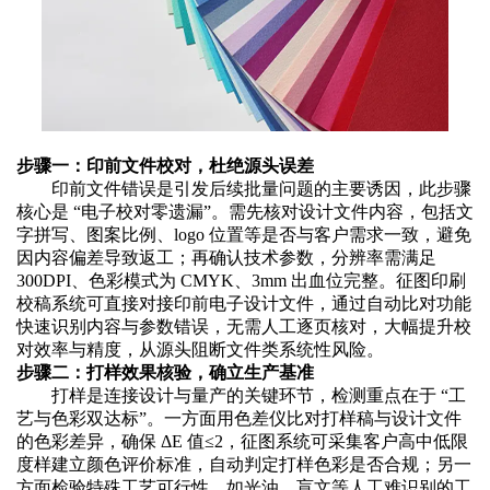
步骤一：印前文件校对，杜绝源头误差
印前文件错误是引发后续批量问题的主要诱因，此步骤
核心是
“电子校对零遗漏”。需先核对设计文件内容，包括文
字拼写、图案比例、logo 位置等是否与客户需求一致，避免
因内容偏差导致返工；再确认技术参数，分辨率需满足
300DPI、色彩模式为 CMYK、3mm 出血位完整。征图印刷
校稿系统可直接对接印前电子设计文件，通过自动比对功能
快速识别内容与参数错误，无需人工逐页核对，大幅提升校
对效率与精度，从源头阻断文件类系统性风险。
步骤二：打样效果核验，确立生产基准
打样是连接设计与量产的关键环节，检测重点在于
“工
艺与色彩双达标”。一方面用色差仪比对打样稿与设计文件
的色彩差异，确保 ΔE 值≤2，征图系统可采集客户高中低限
度样建立颜色评价标准，自动判定打样色彩是否合规；另一
方面检验特殊工艺可行性，如光油、盲文等人工难识别的工