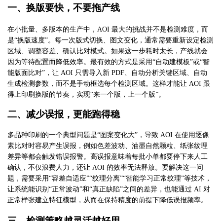
一、
换版要快，不要拖产线
在小批量、多版本的生产中，
AOI 最大的挑战并不是检测难度，而
是“换版速度”。每一次版式切换、图文变化，通常需要重新设定检测
区域、调整容差、确认比对模式。如果这一步耗时太长，产线就会
因为等待配置而降低效率。最有效的方式是采用“自动建模板”或“智
能版面比对”，让 AOI 只需导入新 PDF、自动分析关键区域、自动
生成检测参数，而不是手动框选每个检测区域。这样才能让 AOI 跟
得上印刷换版的节奏，实现“来一个版，上一个版”。
二、
减少误报，更能跑得稳
多品种印刷的一个典型问题是
“图案变化大”，导致 AOI 在使用逐像
素比对时容易产生误报，例如色差波动、油墨自然颗粒、纸张纹理
差异等都会触发错误报警。高误报意味着每批小单都要停下来人工
确认，不仅浪费人力，还让 AOI 的效率无法释放。要解决这一问
题，需要采用“容差自适应”“纹理分离”“智能学习正常纹理”等技术，
让系统能识别“正常波动”和“真正缺陷”之间的差异，也能通过 AI 对
正常样张建立特征模型，从而在保持精度的前提下降低误报频率。
三、
检测策略越灵活越好用