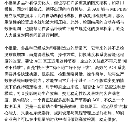
小批量多品种看似变化大，但也存在许多重复的图文结构，如常用
模板、固定排版格式、循环出现的内容模块。若
AOI 能与 MES/ERP
建立版式数据库，允许自动匹配旧模板、自动复用检测规则，那么
重复性的设置成本就能被大幅压缩。此外，检测结果的自动存档与
数据追溯，也能帮助在多品种模式下建立规范化的质量档案，避免
人力反复对同类问题进行判断。
小批量
、
多品种已经成为印刷制造业的新常态，它带来的并不是检
测难度增加，而是管理模式、操作方式、切换速度和系统智能化程
度的改变。要让
AOI 真正适用这种节奏，企业的关注点不再只是“精
准不精准”，而是“快不快”“稳不稳”“好不好上线”。高效的 AOI 系统
需要具备快速换版、低误报、检测策略灵活、操作简单、能与生产
数据系统串联等能力，才能在日常几十个甚至上百个版式变更的情
况下仍保持稳定输出。对于印刷企业来说，能否让 AOI 适应这种新
模式，将直接影响到生产效率、交期稳定性以及最终的客户满意
度。换句话说，一个真正适配多品种生产节奏的 AOI，不仅是一个
检测工具，更是一套帮助企业“提高效率、降低返工、稳定品质”的核
心能力。只要在系统选择、规则设定与流程管理上提前布局，印刷
企业完全可以在小批量的时代中依旧做到高效检测、稳定供货
。