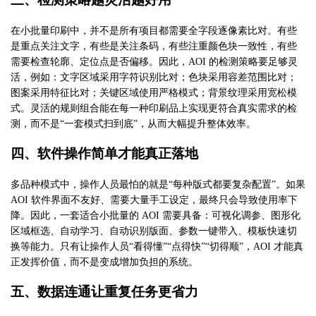
在小批量印刷中，并不是所有项目都需要全字段逐像素比对。有些
是重点关注文字，有些是关注条码，有些注重颜色块一致性，有些
需要检查轮廓、定位点是否偏移。因此，
AOI 的检测策略要足够灵
活，例如：文字区域采用字符识别比对；色块采用容差范围比对；
图案采用特征比对；关键区域使用严格模式；背景纹理采用宽松模
式。灵活的规则组合能在每一种印刷品上实现更符合真实需求的检
测，而不是“一套模式扫到底”，从而大幅提升整体效率。
四、
软件操作简单才能真正落地
多品种模式中，操作人员最怕的就是
“每种版式都要复杂配置”。如果
AOI 软件界面不友好、需要大量手工设定，最终只会导致使用率下
降。因此，一套适合小批量的 AOI 需要具备：可视化调参、图形化
区域框选、自动学习、自动识别版面、参数一键带入、模板快速切
换等能力。只有让操作人员“看得懂”“点得快”“切得顺”，AOI 才能真
正发挥价值，而不是变成增加负担的系统。
五、
数据连通让重复任务更省力