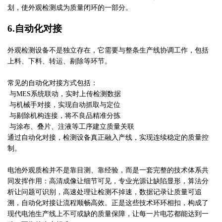
划，使外观检测成为质量闭环的一部分。
6.自动化对接
外观检测设备不是独立存在，它需要与整条生产线协调工作，包括
上料、下料、转运、剔除等环节。
常见的自动化对接方式包括：
与
MES系统联动，实时上传检测数据
与机械手对接，实现自动抓取与定位
与剔除机构连接，将不良品精准分拣
与涂布、叠片、注液等工序建立质量关联
通过自动化对接，检测设备真正融入产线，实现连续稳定的质量控
制。
电池外观质检并不是靠目测、靠经验，而是一套完整的技术体系共
同发挥作用：高清成像让细节可见，专业光源让缺陷显形，算法分
析让问题可识别，高速处理让检测不掉速，数据记录让质量可追
溯，自动化对接让流程顺畅高效。正是这些技术环环相扣，构成了
现代电池生产线上不可或缺的质量保障，让每一片电芯都能达到一