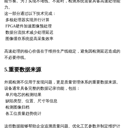
能节奏。为了实现不堵线、不延时，检测系统需要具备高速处理能
力。
这一部分通过以下技术完成：
多核处理器实现并行计算
FPGA硬件加速图像预处理
数据分流技术减少处理延迟
图像缓存系统提高采集效率
高速处理的核心价值在于维持生产线稳定，避免因检测延迟造成的
不必要停线。
5.
重要数据来源
外观检测不仅用于发现问题，更是质量管理体系的重要数据来源。
设备通常具备完整的数据记录功能，包括：
单片电芯的检测结果
缺陷类型、位置、尺寸等信息
检测图像归档
各工位质量趋势统计
这些数据能够帮助企业追溯质量问题、优化工艺参数并制定维护计