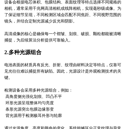
设备会根据电芯体积、包膜结构、表面纹理等特点选择不同规格的
相机，通常采用千兆网高清相机或线阵相机，实现毫秒级成像。为
了保证细节呈现，不同检测区域会匹配不同焦距、不同视野范围的
镜头，并结合定制光源减少反光和阴影。
高清成像的核心是确保每一个褶皱、划痕、破损、颗粒都能被清晰
捕捉，为后续算法分析提供可靠输入。
2.多种光源组合
电池表面的材质具有反光、折射、纹理由材料决定等特点，仅靠可
见光往往难以捕捉所有缺陷。因此，光源设计是外观检测技术的关
键。
检测设备会采用多种光源组合，例如：
高角度侧光强化划痕、凹凸不平
环形光源呈现整体均匀亮度
条形光源突出包膜边缘形变
背光源用于检测极耳外形与轮廓
通过光源角度、亮度和颜色的变化，系统能够区分正常纹理与异常