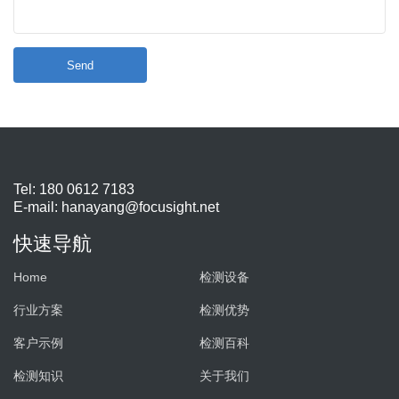
Send
Tel: 180 0612 7183
E-mail:
hanayang@focusight.net
快速导航
Home
检测设备
行业方案
检测优势
客户示例
检测百科
检测知识
关于我们