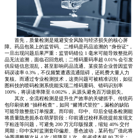
首先，质量检测是规避安全风险与经济损失的核心屏
障。药品包装上的监管码、二维码是药品追溯的
“身份证”，
一旦出现问题后果严重：监管码错位 1 毫米可能导致整批药
品无法追溯，面临召回危机；二维码重码率超 0.01% 会引发
供应链信息混乱，甚至影响药品流通。某疫苗企业曾因监管
码误读率 0.3%，不仅频繁遭遇流通阻碍，还耗费大量人力
复核。而通过专业检测技术，这类问题可被精准识别，如征
图科技的喷码检测系统能实现二维码重码、错码识别率
100%，将误读率降至 0.002%，从源头避免百万级损失。
其次，全流程检测是提升生产效率的关键抓手。传统药
包印刷依赖
“抽样检查”，如同 “赌博式管控”，漏检的缺陷
可能导致整批订单报废。而印前、印中、印后全链条检测能
将质量隐患扼杀在萌芽阶段：印前通过校样系统提前发现文
字粘连等问题，可避免 200 万元印版报废，缩短 40% 交付
周期；印中实时监测套印偏差、墨色波动，某药包厂借此将
油墨调整频次从 4 次 / 班降至 1 次，年省成本超 80 万元；