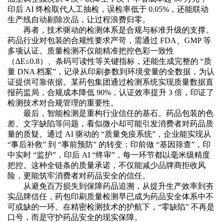
印后 AI 终检取代人工抽检，误检率低于 0.05%，还能联动
生产线自动剔除次品，让过程浪费归零。
再者，技术驱动的检测体系是合规与标准升级的支撑。
药品行业对包装的合规性要求严苛，需通过
FDA、GMP 等
多项认证。质量检测不仅能精准把控色彩一致性
（ΔE≤0.8）、条码可读性等关键指标，还能生成完整的 “质
量 DNA 档案”，记录从印刷参数到环境变量的全数据，为认
证提供可靠依据。某药包集团通过检测系统实现质量数据直
报药监局，合规成本降低 90%，认证效率提升 3 倍，印证了
检测技术对合规管理的重要性。
最后，智能检测是重构行业信任的基石。药品包装的色
差、文字缺陷等问题，看似微小却可能引发消费者对药品质
量的质疑。通过
AI 驱动的 “质量免疫系统”，企业能实现从
“事后补救” 到 “事前预防” 的转变：印前做 “基因筛查”，印
中实时 “监护”，印后 AI “终审”，每一环节都以毫米级精度
把控。这种全链条的质量承诺，不仅能减少品牌商拒收风
险，更能筑牢消费者对药品安全的信任。
从避免百万损失到保障药品追溯，从提升生产效率到夯
实品牌信任，药包印刷质量检测早已成为药品安全体系中不
可或缺的一环。在精密检测技术的护航下，
“零缺陷” 不再是
口号，而是守护药品安全的现实保障。