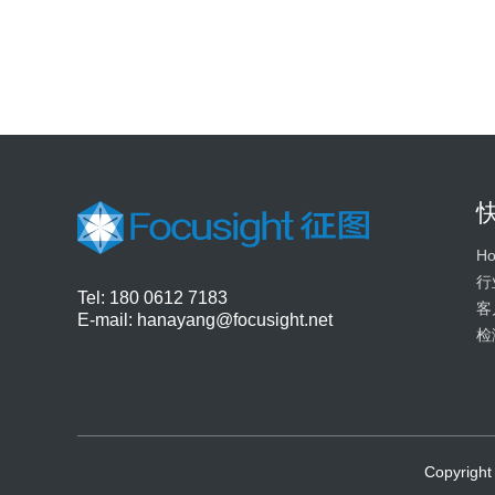
H
行
Tel: 180 0612 7183
客
E-mail:
hanayang@focusight.net
检
Copyri