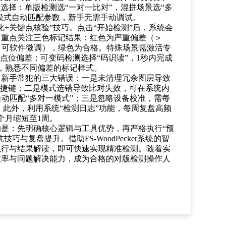
选择：单版检测选“一对一比对”，混拼场景选“多
据模式自动匹配参数，新手无需手动调试。
化+关键点核验”技巧。点击“开始检测”后，系统会
，重点关注三色标记结果：红色为严重偏差（＞
mm，可软件微调），绿色为合格。特殊场景需激活专
点位偏差；可变码检测选择“码识读”，1秒内完成
，熟悉不同偏差的标记样式。
。新手常犯的三大错误：一是未清理冗余图层导致
快捷键；二是模式选错导致比对失效，可在系统内
景自动匹配“多对一模式”；三是忽略设备校准，需每
m。此外，利用系统“检测日志”功能，每周复盘高频
个月缩短至1周。
的是：先明确核心逻辑与工具优势，再严格执行
“预
巧与复盘提升。借助FS-WoodPecker系统的智
执行与结果解读，即可快速实现精准检测。随着实
效率与问题解决能力，成为合格的对版检测操作人