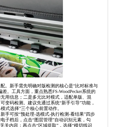
适配。新手需先明确对版检测的核心是
“比对标准与
工具方面，重点熟悉FS-WoodPecker系统的
闭无用信息；二是多元比对模式，适配单版、混
可变码检测。建议先通过系统“新手引导”功能，
-模式选择”三个核心前置动作。
。新手可按
“预处理-选模式-执行检测-看结果”四步
电子档后，点击“图层管理”自动识别元素，勾
无关内容；再点击“区域提取”，选择“模切线识