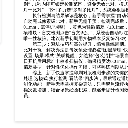
别”，1秒内即可锁定检测范围，避免无效比对。模式
对一比对”，书刊多页选“多对多比对”，系统会根
执行检测与结果解读是核心，新手需掌握
“自动
自动完成像素级比对，新手无需干预；检测完成后
0.1mm，需停机调整），黄色为轻微偏差（≤0.1
项模块：盲文检测点击“盲文识别”，系统会自动标注
唯一性核验。建议新手初期用实物样本反复练习3次
第三步：避坑技巧与高效提升，缩短熟练周期
比对干扰，解决办法是每次预处理必点
“图层清理”
设置“场景-模式”关联提醒，如选择“包装混拼”场
日开机后用标准卡校准扫描仪，确保精度达0.01m
偏差类型，针对性优化操作习惯，可将熟练周期从1
综上，新手快速掌握印刷对版检测步骤的关键
处理-选模式-执行检测-看结果”四步法，最后通过避坑技
能化功能，新手无需掌握复杂算法，只需聚焦流程
操次数增加，结合场景经验积累，能逐步提升检测
员。