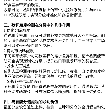
经验差异带来的误差。
数据对接：检测结果直接上传至中央控制系统，并与
MES、
ERP系统联动，实现分级标准化和数据化管理。
三、茎秆粗度检测在分级中的具体作用
1.
优化分级精度
通过粗度检测，设备可以将花枝更精准地分入不同等级。例
如，适合高端市场的花枝要求茎秆更粗壮，而一般零售市场
则可以接受中等粗度的花枝。
2.
提高市场匹配度
不同国家或客户对花枝茎秆的需求差异明显。精准检测能帮
助花企实现定制化分级，提升出口和批发环节的契合度。
3.
减少人工误差
传统人工检测往往依赖经验，难以统一标准。自动化粗度检
测不仅效率更高，还能确保每一批鲜花的品质一致性。
4.
延长花卉供应链寿命
茎秆粗度直接影响运输过程中花枝的耐压性。通过筛选出茎
秆更结实的花枝，可有效降低运输损耗，提升供应链效益。
四、与智能分选流程的联动价值
征图分选设备通过上料、检测、去叶和分仓的全流程自动化