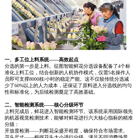
一、多工位上料系统
——高效起点
分选的第一步是上料。征图智能鲜花分选设备配备了
4个标
准化上料工位，结合创新的人机协作模式，仅需5名操作人
员即可支撑8000枝/小时的稳定产能。这不仅较传统分选减
少了60%以上的人力成本，还保证了原料进入分选线的均匀
性和标准化，为后续检测奠定了高效基础。
二、智能检测系统
——核心分级环节
上料完成后，鲜花进入智能检测环节。该系统采用国际领先
的机器视觉检测技术，能够对鲜花进行六大核心指标的精准
分级：
开放度检测
——判断花朵盛开程度，确保符合市场需求。
花头尺寸
——根据花头大小进行分级，满足不同消费场景。