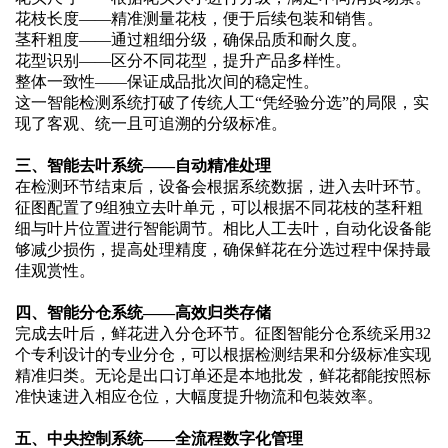
花枝长度
——精准测量花枝，便于后续包装和销售。
茎秆粗度
——通过粗细分级，确保品质和耐久度。
花型识别
——区分不同花型，提升产品多样性。
整体一致性
——保证成品批次间的稳定性。
这一智能检测系统打破了传统人工
“凭经验分选”的局限，实
现了客观、统一且可追溯的分级标准。
三、智能去叶系统
——自动精准处理
在检测环节结束后，设备会根据系统数据，进入去叶环节。
征图配置了
9组独立去叶单元，可以根据不同花枝的茎秆粗
细与叶片位置进行智能调节。相比人工去叶，自动化设备能
够减少损伤，提高处理精度，确保鲜花在分选过程中保持最
佳观赏性。
四、智能分仓系统
——高效归类存储
完成去叶后，鲜花进入分仓环节。征图智能分仓系统采用
32
个专利设计的专业分仓，可以根据检测结果和分级标准实现
精准归类。无论是出口订单还是本地批发，鲜花都能按照标
准快速进入相应仓位，大幅度提升物流和包装效率。
五、中央控制系统
——全流程数字化管理