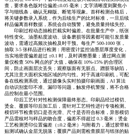
查，要求各色版对位偏差≤0.05 毫米；文字清晰度则聚焦小
字与细线条，确认无糊版、断笔等现象。首样检测合格后，
将关键参数录入系统，作为后续生产的比对标准，一旦后续
样品偏离首样数据，系统会自动预警，避免质量持续失控。
印刷过程动态抽检拦截实时偏差。在批量生产中，纸张
特性变化、油墨粘度波动、设备磨损等因素都可能引发质量
波动，需通过高频次抽检及时干预。每生产
500-1000 张，
抽取 3-5 张样品进行检测：用密度计监控油墨层厚度变化，
当实地密度偏差超过 ±0.1 时，及时调整墨量；通过网点测
量仪检查 50% 网点的扩大值，确保在 10%-15% 的合理区
间，防止画面层次丢失；观察版面有无脏点、蹭脏等缺陷，
尤其注意大面积实地区域的均匀性。对于高速印刷机，可配
备在线检测系统，通过摄像头实时拍摄印刷画面，AI 算法
自动识别套印不准、漏印等问题，触发停机警报，将不合格
品控制在最小范围。
印后工艺针对性检测保障最终形态。印刷品经过模切、
烫金、覆膜等印后加工后，需针对工艺特性进行专项检测。
模切环节检查切口是否光滑、尺寸是否符合标准，异形模切
产品需核对与样品的吻合度，偏差不得超过
0.3 毫米；烫金
工艺检测烫印位置偏差（≤0.2 毫米）与附着力，通过胶带粘
贴测试确认金层无脱落；覆膜产品则需检查膜层与纸张的贴