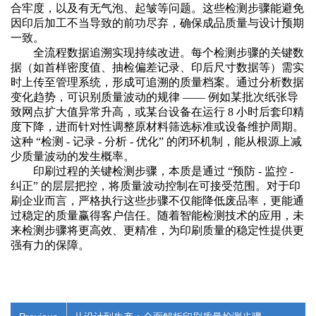
合牢度，以及有无气泡、起皱等问题。这些检测步骤能避免
因印后加工不当导致的前功尽弃，确保成品质量与设计预期
一致。
全流程数据追溯实现持续改进。每个检测步骤的关键数
据（如首样密度值、抽检偏差记录、印后尺寸数据等）需实
时上传至管理系统，形成可追溯的质量档案。通过分析数据
变化趋势，可识别质量波动的规律
—— 例如某批次纸张导
致网点扩大值异常升高，或某台设备在运行 8 小时后套印精
度下降，进而针对性调整原材料筛选标准或设备维护周期。
这种 “检测 - 记录 - 分析 - 优化” 的闭环机制，能从根源上减
少质量波动的发生概率。
印刷过程的关键检测步骤，本质是通过
“预防 - 监控 -
纠正” 的层层把控，将质量波动控制在可接受范围。对于印
刷企业而言，严格执行这些步骤不仅能降低废品率，更能通
过稳定的质量赢得客户信任。随着智能检测技术的应用，未
来检测步骤将更高效、更精准，为印刷质量的稳定性提供更
强有力的保障。