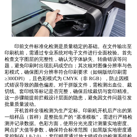
印前文件标准化检测是质量稳定的基础。在文件输出至
印刷机前，需通过专业系统对电子文件进行全面校验。首先
检查文字图层的完整性，确认无字体缺失、转曲错误等问
题，避免印刷时出现乱码或空白；其次核对图像分辨率与色
彩模式，确保图片分辨率符合印刷要求（如铜版纸印刷需
≥300DPI），且色彩模式为 CMYK（非 RGB），防止因模
式错误导致的颜色偏差。对于拼版文件，需检测出血位、裁
切线、套印线等标记是否完整，确保后续裁切与套印精准。
这一步骤能提前拦截设计层面的隐患，避免因文件问题引发
批量质量波动。
开机首样全项检测为生产定标。印刷机开机后产出的第
一组样品（首样）是整批生产的
“基准模板”，需进行严格检
测并记录数据。色彩方面，使用分光光度计测量实地密度、
网点扩大值等参数，确保符合标准范围（如黑版实地密度通
常控制在 1.8-2.0）；套印精度通过放大镜或自动检测系统检