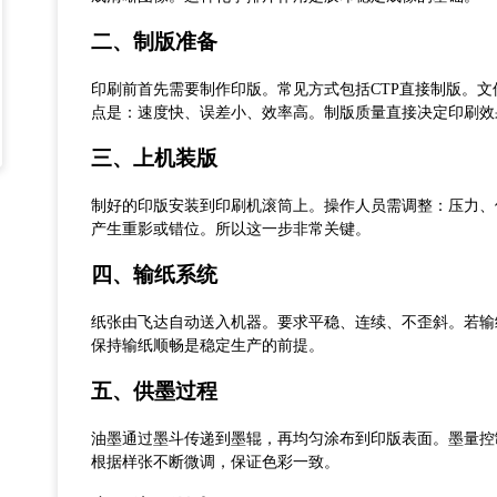
二、
制版准备
印刷前首先需要制作印版。常见方式包括
CTP直接制版。
点是：速度快
、
误差小
、
效率高
。
制版质量直接决定印刷效
三、
上机装版
制好的印版安装到印刷机滚筒上。操作人员需调整：压力
、
产生重影或错位。
所以
这一步非常关键。
四、
输纸系统
纸张由飞达自动送入机器。要求平稳、连续、不歪斜。若输
保持输纸顺畅是稳定生产的前提。
五、
供墨过程
油墨通过墨斗传递到墨辊，再均匀涂布到印版表面。墨量控
根据样张不断微调，保证色彩一致。