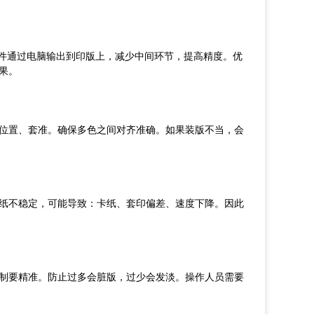
文件通过电脑输出到印版上，减少中间环节，提高精度。优
果。
位置
、
套准
。
确保多色之间对齐准确。如果装版不当，会
纸不稳定，可能导致：卡纸
、
套印偏差
、
速度下降
。
因此
制要精准。
防止
过多会脏版
，
过少会发淡
。
操作人员需要