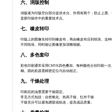
六、
润版控制
润版液为印版空白部分提供水分。作用有两个：防止上墨
、
是胶印操作中的重要技术点。
七、
橡皮转印
印版上的图像先转印到橡皮布，再由橡皮布压到纸张。这种
不同纸张
。
同时能让图像更加清晰细腻。
八、
多色套印
彩色印刷通常采用
CMYK四色叠加。每种颜色分别印刷一
糊。因此机器需精密定位与自动校正。
九、
干燥处理
印刷后的油墨需要干燥固定。
常见方式包括：自然氧化
、
热风干燥
、
红外干燥
干燥充分可以避免蹭脏或粘连，提高成品质量。