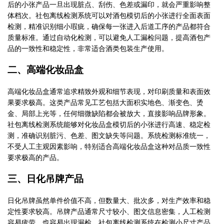
后的小张产品一旦出现脏点、刮伤、色差或漏印，就会严重影响整
体档次
。
社包离线检测系统可以对酒包模切后的小张进行全面表面
检测，精准识别细小瑕疵，确保每一张进入后道工序的产品都符合
质量标准。通过自动化检测，可以避免人工漏检问题，提高酒包产
品的一致性和稳定性，非常适合酒类包装生产使用。
二、高端化妆品盒
高端化妆品盒通常追求精致外观和细节表现，对印刷质量和表面效
果要求极高。这类产品常见工艺包括大面积实地色、渐变色、烫
金、局部上光等，任何细微缺陷都会被放大，直接影响品牌形象。
社包离线检测系统能够对化妆品盒模切后的小张进行高速、稳定检
测，准确识别脏污、色差、图文缺失等问题。系统检测标准统一，
不受人工主观因素影响，特别适合高端化妆品盒这种对品质一致性
要求极高的产品。
三、日化吊牌产品
日化吊牌虽然单件价值不高，但数量大、批次多，对生产效率和稳
定性要求较高。吊牌产品通常尺寸较小、图文信息密集，人工检测
容易疲劳，也容易出现漏检。社包离线检测系统在检测小尺寸产品