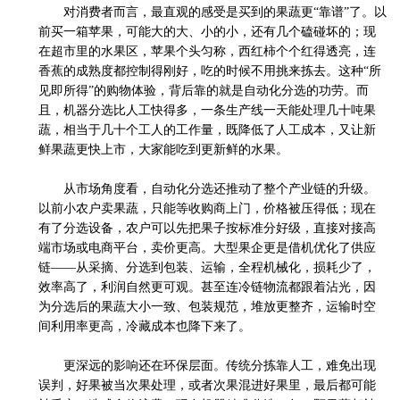
对消费者而言，最直观的感受是买到的果蔬更
“靠谱”了。以
前买一箱苹果，可能大的大、小的小，还有几个磕碰坏的；现
在超市里的水果区，苹果个头匀称，西红柿个个红得透亮，连
香蕉的成熟度都控制得刚好，吃的时候不用挑来拣去。这种“所
见即所得”的购物体验，背后靠的就是自动化分选的功劳。而
且，机器分选比人工快得多，一条生产线一天能处理几十吨果
蔬，相当于几十个工人的工作量，既降低了人工成本，又让新
鲜果蔬更快上市，大家能吃到更新鲜的水果。
从市场角度看，自动化分选还推动了整个产业链的升级。
以前小农户卖果蔬，只能等收购商上门，价格被压得低；现在
有了分选设备，农户可以先把果子按标准分好级，直接对接高
端市场或电商平台，卖价更高。大型果企更是借机优化了供应
链
——从采摘、分选到包装、运输，全程机械化，损耗少了，
效率高了，利润自然更可观。甚至连冷链物流都跟着沾光，因
为分选后的果蔬大小一致、包装规范，堆放更整齐，运输时空
间利用率更高，冷藏成本也降下来了。
更深远的影响还在环保层面。传统分拣靠人工，难免出现
误判，好果被当次果处理，或者次果混进好果里，最后都可能