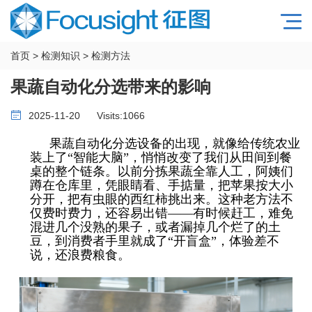
首页
>
检测知识
>
检测方法
果蔬自动化分选带来的影响
2025-11-20
Visits:
1066
果蔬自动化分选设备的出现，就像给传统农业
装上了
“智能大脑”，悄悄改变了我们从田间到餐
桌的整个链条。以前分拣果蔬全靠人工，阿姨们
蹲在仓库里，凭眼睛看、手掂量，把苹果按大小
分开，把有虫眼的西红柿挑出来。这种老方法不
仅费时费力，还容易出错——有时候赶工，难免
混进几个没熟的果子，或者漏掉几个烂了的土
豆，到消费者手里就成了“开盲盒”，体验差不
说，还浪费粮食。