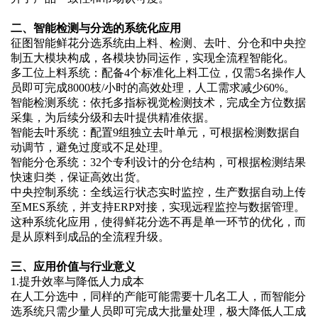
二、智能检测与分选的系统化应用
征图智能鲜花分选系统由上料、检测、去叶、分仓和中央控
制五大模块构成，各模块协同运作，实现全流程智能化。
多工位上料系统：配备
4个标准化上料工位，仅需5名操作人
员即可完成8000枝/小时的高效处理，人工需求减少60%。
智能检测系统：依托多指标视觉检测技术，完成全方位数据
采集，为后续分级和去叶提供精准依据。
智能去叶系统：配置
9组独立去叶单元，可根据检测数据自
动调节，避免过度或不足处理。
智能分仓系统：
32个专利设计的分仓结构，可根据检测结果
快速归类，保证高效出货。
中央控制系统：全线运行状态实时监控，生产数据自动上传
至
MES系统，并支持ERP对接，实现远程监控与数据管理。
这种系统化应用，使得鲜花分选不再是单一环节的优化，而
是从原料到成品的全流程升级。
三、应用价值与行业意义
1.
提升效率与降低人力成本
在人工分选中，同样的产能可能需要十几名工人，而智能分
选系统只需少量人员即可完成大批量处理，极大降低人工成