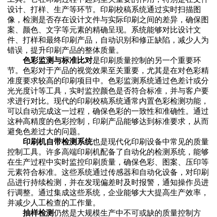
设计、打样、生产等环节。印刷校稿系统通过实时扫描图
像，检测是否存在设计文件与实际印刷之间的差异，确保图
案、颜色、文字等元素的精确呈现。系统能够对比设计文
件、打样和最终印刷产品，自动识别和修正缺陷，减少人为
错误，提升印刷产品的整体质量。
色彩监测与标准比对
是印刷质量控制的另一个重要环
节。色彩对于产品的视觉效果至关重要，尤其是在对色彩精
准度要求较高的印刷项目中。色彩监测系统通过色差计或分
光光度计等工具，实时监控颜色是否符合标准，并与客户要
求进行对比。现代的印刷校稿系统通常内置色彩检测功能，
可以自动完成这一过程，确保色彩的一致性和准确性。通过
这种高精度的色彩控制，印刷产品能够达到标准要求，从而
避免色差过大的问题。
印刷机自带检测系统
也是现代化印刷设备中常见的质量
控制工具。许多高端印刷机配备了自动化的检测系统，能够
在生产过程中实时监控印刷质量，确保色彩、图案、压印等
元素符合标准。这些系统通过传感器和自动化设备，对印刷
品进行持续检测，并在发现偏差时及时报警，通知操作员进
行调整。通过集成这些系统，企业能够大大提高生产效率，
并减少人工检查的工作量。
抽样检测
仍然是大规模生产中不可或缺的质量控制方