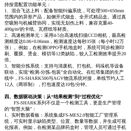
持按需配置功能单元：
1、
混合飞达上料：配备智能纠偏系统，可处理
500×650mm
范围内的异形产品，如侧开式烟盒、全开式精品盒。通过真
空吸附与机械臂协同，实现无划伤上料，兼容克重40-
400g/m²的卡纸、瓦楞纸等材质。
2、
高速检测单元：采用
4-5台高速线扫描CCD相机，最高检
测精度达0.06×0.06mm，检测速度达每秒35张（每小时12万
张）。例如，在检测OPPO手机地盒时，系统可同步检测印
刷、覆膜、烫金、模切等12类缺陷，较人工检测效率提升20
倍。
3、
智能分拣系统：支持与清废机、打包机、码垛机等设备
联动，实现
“检测-分拣-包装”全自动化。在红塔集团的生产
线中，FS-SHARK500与AGV物流系统对接，单线节约人工
12人（两班制），打包速度达10包/分钟。
四、数据驱动决策：从
“结果检测”到“过程优化”
FS-SHARK系列不仅是一个检测工具，更是生产
管理
的
“智慧大脑”：
1、
实时数据看板：系统集成
FS-MES2.0智能工厂管理系
统，可实时显示缺陷类型、位置、数量等数据，并生成可视
化报表。例如，在检测某品牌药盒时，管理人员可通过手机