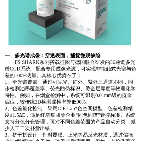
一、多光谱成像：穿透表面，捕捉微观缺陷
FS-SHARK系列搭载征图与德国联合研发的36通道多光
谱CCD系统，配合专用成像光源，可实现非接触式光谱与色
差的100%测量。其核心优势在于：
1、
全光谱覆盖：通过可见光、红外、紫外三通道协同，同
步检测油墨覆盖率、荧光防伪标识、烫金层厚度等物理化学
特性。例如，在烟盒检测中，系统可识别
0.01mm级的烫金
偏位，较传统2D检测漏检率降低90%。
2、
色差量化控制：采用
CIE Lab*色空间模型，色差检测精
度≤1.5ΔE，满足红塔集团等企业“同色同谱”管控标准。系统
支持分色分仓管理，可对不同色差范围的产品自动分类，减
少人工二次补货出错。
3、
抗干扰设计：针对覆膜、上光等易反光材质，通过偏振