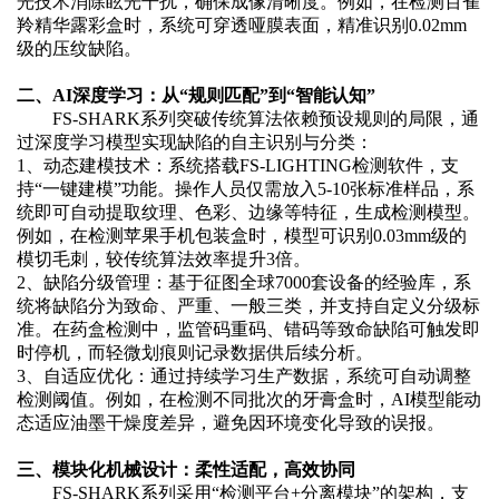
光技术消除眩光干扰，确保成像清晰度。例如，在检测百雀
羚精华露彩盒时，系统可穿透哑膜表面，精准识别
0.02mm
级的压纹缺陷。
二、
AI深度学习：从“规则匹配”到“智能认知”
FS-SHARK系列突破传统算法依赖预设规则的局限，通
过深度学习模型实现缺陷的自主识别与分类：
1、
动态建模技术：系统搭载
FS-LIGHTING检测软件，支
持“一键建模”功能。操作人员仅需放入5-10张标准样品，系
统即可自动提取纹理、色彩、边缘等特征，生成检测模型。
例如，在检测苹果手机包装盒时，模型可识别0.03mm级的
模切毛刺，较传统算法效率提升3倍。
2、
缺陷分级管理：基于征图全球
7000套设备的经验库，系
统将缺陷分为致命、严重、一般三类，并支持自定义分级标
准。在药盒检测中，监管码重码、错码等致命缺陷可触发即
时停机，而轻微划痕则记录数据供后续分析。
3、
自适应优化：通过持续学习生产数据，系统可自动调整
检测阈值。例如，在检测不同批次的牙膏盒时，
AI模型能动
态适应油墨干燥度差异，避免因环境变化导致的误报。
三、模块化机械设计：柔性适配，高效协同
FS-SHARK系列采用“检测平台+分离模块”的架构，支