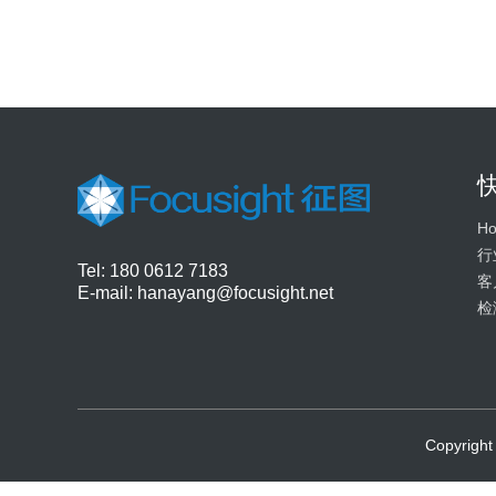
H
行
Tel: 180 0612 7183
客
E-mail:
hanayang@focusight.net
检
Copyri