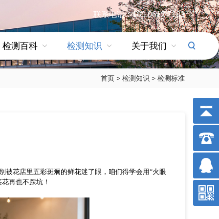
联系电话：180 0612 7183
检测百科
检测知识
关于我们
首页
>
检测知识
>
检测标准
别被花店里五彩斑斓的鲜花迷了眼，咱们得学会用
“火眼
买花再也不踩坑！