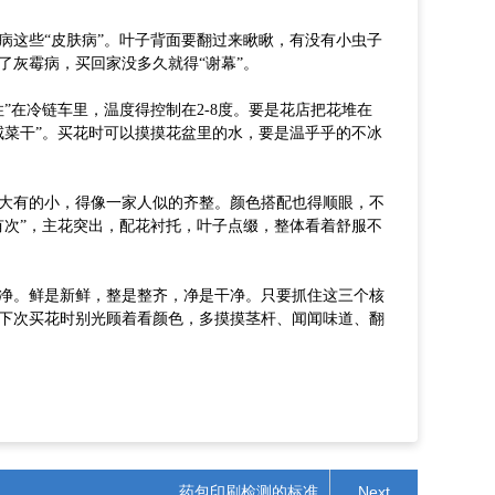
病这些
“皮肤病”。叶子背面要翻过来瞅瞅，有没有小虫子
了灰霉病，买回家没多久就得“谢幕”。
住”在冷链车里，温度得控制在2-8度。要是花店把花堆在
咸菜干”。买花时可以摸摸花盆里的水，要是温乎乎的不冰
大有的小，得像一家人似的齐整。颜色搭配也得顺眼，不
有次”，主花突出，配花衬托，叶子点缀，整体看着舒服不
净。鲜是新鲜，整是整齐，净是干净。只要抓住这三个核
下次买花时别光顾着看颜色，多摸摸茎杆、闻闻味道、翻
药包印刷检测的标准
Next