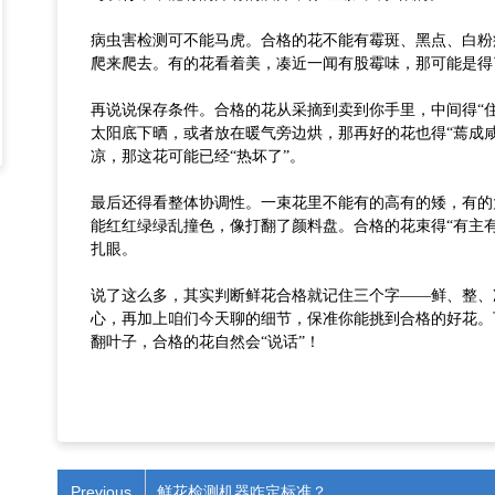
病虫害检测可不能马虎。合格的花不能有霉斑、黑点、白粉
爬来爬去。有的花看着美，凑近一闻有股霉味，那可能是得
再说说保存条件。合格的花从采摘到卖到你手里，中间得
“
太阳底下晒，或者放在暖气旁边烘，那再好的花也得“蔫成
凉，那这花可能已经“热坏了”。
最后还得看整体协调性。一束花里不能有的高有的矮，有的
能红红绿绿乱撞色，像打翻了颜料盘。合格的花束得
“有主
扎眼。
说了这么多，其实判断鲜花合格就记住三个字
——鲜、整、
心，再加上咱们今天聊的细节，保准你能挑到合格的好花。
翻叶子，合格的花自然会“说话”！
Previous
鲜花检测机器咋定标准？