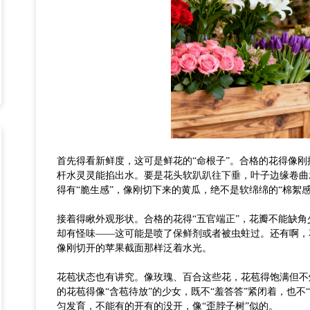
首先得看新鲜度，这可是鲜花的
“命根子”。合格的花得像
杆水灵灵能掐出水。要是花头软趴趴往下垂，叶子边缘卷曲
得有“脆生感”，像刚切下来的黄瓜，绝不是软绵绵的“棉絮感
接着得瞅外观形状。合格的花得
“五官端正”，花瓣不能缺
却有怪味——这可能是喷了保鲜剂或者被虫蛀过。还有啊，
像刚切开的苹果截面那样泛着水光。
花苞状态也有讲究。像玫瑰、百合这些花，花苞得饱满但不
的花苞得像
“含苞待放”的少女，既不“羞答答”紧闭着，也
匀发育，不能有的开有的没开，像“歪脖子树”似的。