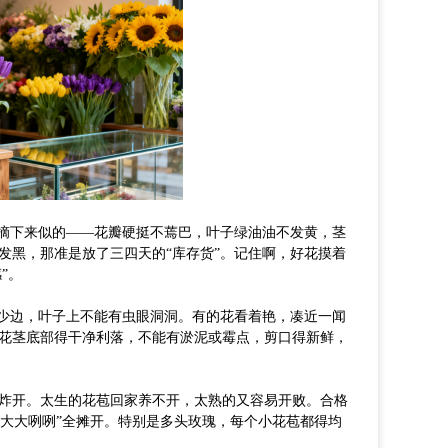
刚摘下来似的——花瓣硬挺不蔫巴，叶子绿油油不发黄，茎
发黑，那准是放了三四天的“库存货”。记住啊，好花摸着
”。
角少边，叶子上不能有虫眼洞洞。有的花看着艳，凑近一闻
花茎底部得干净利落，不能有淤泥或霉点，剪口得新鲜，
炸开。太生的花苞回家养不开，太熟的又容易开败。合格
不“大大咧咧”全摊开。特别是多头玫瑰，每个小花苞都得均