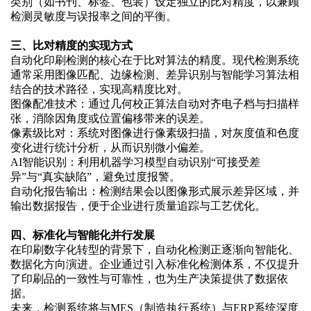
类别（如书刊、标签、包装）设定独立的比对精度，以兼顾
检测灵敏度与误报率之间的平衡。
三、比对精度的实现方式
自动化印刷检测的核心在于比对算法的精度。现代检测系统
通常采用图像匹配、边缘检测、差异识别与智能学习算法相
结合的技术路径，实现高精度比对。
图像配准技术：通过几何校正算法自动对齐电子档与扫描样
张，消除因角度或位置偏移带来的误差。
像素级比对：系统对图像进行像素级扫描，对灰度值和色度
变化进行统计分析，从而识别微小偏差。
AI智能识别：利用机器学习模型自动识别“可接受差
异”与“真实缺陷”，避免过度报警。
自动化报告输出：检测结果会以图像形式展示差异区域，并
输出数据报告，便于企业进行质量追踪与工艺优化。
四、标准化与智能化并行发展
在印刷数字化转型的背景下，自动化检测正逐渐向智能化、
数据化方向演进。企业通过引入标准化检测体系，不仅提升
了印刷品的一致性与可靠性，也为生产决策提供了数据依
据。
未来，检测系统将与
MES（制造执行系统）与ERP系统深度