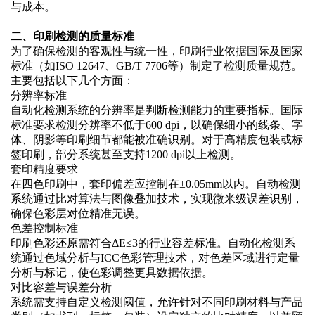
与成本。
二、印刷检测的质量标准
为了确保检测的客观性与统一性，印刷行业依据国际及国家
标准（如
ISO 12647、GB/T 7706等）制定了检测质量规范。
主要包括以下几个方面：
分辨率标准
自动化检测系统的分辨率是判断检测能力的重要指标。国际
标准要求检测分辨率不低于
600 dpi，以确保细小的线条、字
体、阴影等印刷细节都能被准确识别。对于高精度包装或标
签印刷，部分系统甚至支持1200 dpi以上检测。
套印精度要求
在四色印刷中，套印偏差应控制在
±0.05mm以内。自动检测
系统通过比对算法与图像叠加技术，实现微米级误差识别，
确保色彩层对位精准无误。
色差控制标准
印刷色彩还原需符合
ΔE≤3的行业容差标准。自动化检测系
统通过色域分析与ICC色彩管理技术，对色差区域进行定量
分析与标记，使色彩调整更具数据依据。
对比容差与误差分析
系统需支持自定义检测阈值，允许针对不同印刷材料与产品