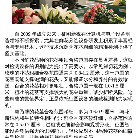
自
2009 年成立以来，征图新视在计算机与电子设备制
造领域不断探索，尤其在鲜花分选设备研发上积累了丰富经
验与专利技术，这些技术沉淀为花茎粗细的精准检测提供了
坚实基础。
不同鲜花品种的花茎粗细合格范围存在显著差异，这就
对检测设备的识别能力提出了高要求。以常见鲜切花为例，
玫瑰的花茎粗细合格范围通常为
0.8-1.2 厘米，这一范围的
花茎既能支撑饱满的花头，又能保证水分和养分的有效输
送。百合的花茎相对更粗壮，合格范围一般在 1.0-1.5 厘
米，粗壮的花茎可支撑较大的花朵重量，减少折断风险。这
些精准的数值界定，正是依托征图设备的细致检测能力实现
的。
康乃馨的花茎合格范围稍细，多为
0.6-0.9 厘米，与花
瓣结构和生长特性相匹配；郁金香花茎较纤细，合格范围通
常在 0.5-0.7 厘米，过粗或过细都会影响观赏形态。征图智
能设备凭借强大的识别能力，轻松应对不同品种花茎的细微
差异检测，让每种鲜花都能得到精准分级。