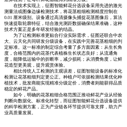
在技术实现上，征图智能鲜花分选设备采用先进的激光
测量法或图像边缘检测技术，将花茎粗细检测精度控制在
0.01 厘米级别。设备通过高清摄像头捕捉花茎图像后，算法
快速提取轮廓特征，结合激光测距数据确保结果准确，这种
技术方案正是多年研发经验的结晶。
为了让检测标准更贴合行业实际需求，征图还联合中农
大、云天化共同研发分级设备，在实践中完善花茎粗细的判
定标准。这一标准的制定综合考量了多方面因素：从生长角
度，合格范围内的花茎代表植株生长状态良好；从流通角
度，能降低运输中的折断率，减少损耗；从消费角度，让鲜
花造型更美观，提升观赏体验。
相比传统人工检测的主观误差，征图智能设备的标准化
检测让花茎粗细判定更公正。种植户可依据检测结果优化种
植技术，批发商能实现精准分级定价，消费者则能获得品质
稳定的鲜花产品。
如今，明确的花茎粗细合格范围正推动鲜花产业从经验
判断向数据化、标准化转型，而征图智能鲜花分选设备提供
的科学检测方案，正为产业链各环节提供可靠支撑，助力产
业高质量发展。