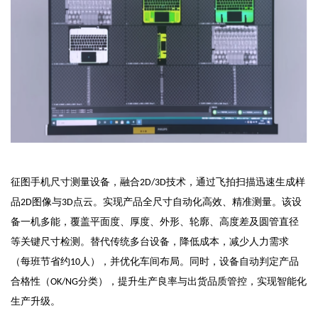
征图手机尺寸测量设备，
融合
技术
，
通过飞拍扫描迅速生成样
2D/3D
品
图像与
点云
。
实现产品全尺寸自动化高效、精准测量
。
该设
2D
3D
备一机多能
，
覆盖平面度、厚度、外形、轮廓、高度差及圆管直径
等关键尺寸检测
。
替代传统多台设备，降低成本，减少人力需求
（每班节省约
人）
，
并优化车间布局。同时，设备自动判定产品
10
合格性（
分类）
，
提升生产良率与出货品质管控，实现智能化
OK/NG
生产升级。