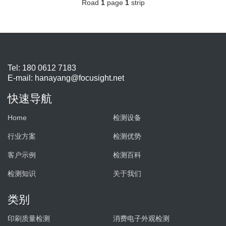
Road
1
page
1
strip
Tel: 180 0612 7183
E-mail:
hanayang@focusight.net
快速导航
Home
检测设备
行业方案
检测优势
客户示例
检测百科
检测知识
关于我们
类别
印刷质量检测
消费电子外观检测