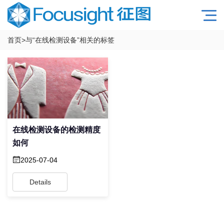
首页
>与
“在线检测设备”
相关的标签
在线检测设备的检测精度
如何
2025-07-04
Details