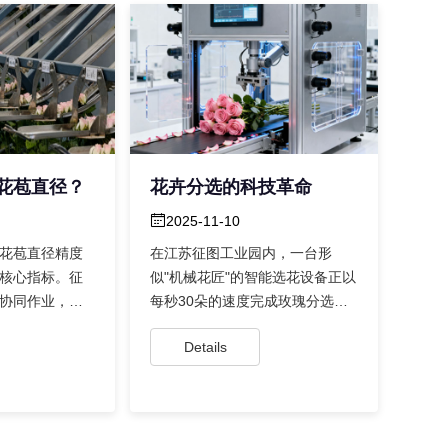
花苞直径？
花卉分选的科技革命
2025-11-10
花苞直径精度
在江苏征图工业园内，一台形
核心指标。征
似"机械花匠"的智能选花设备正以
协同作业，构
每秒30朵的速度完成玫瑰分选
成品分级的全
——这是征图智...
Details