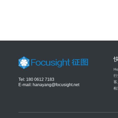
H
行
Tel: 180 0612 7183
客
E-mail:
hanayang@focusight.net
检