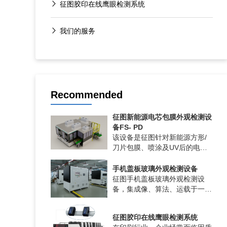
征图胶印在线鹰眼检测系统
我们的服务
Recommended
征图新能源电芯包膜外观检测设
备FS- PD
该设备是征图针对新能源方形/
刀片包膜、喷涂及UV后的电芯
外观全检设备。通过
2D/2.5D/3D成像技术，结合自
手机盖板玻璃外观检测设备
主研发的A...
征图手机盖板玻璃外观检测设
备，集成像、算法、运载于一
体。可快速建模迭代检测产品模
型。精准识别脏污、刮伤、亮
征图胶印在线鹰眼检测系统
点、异色、凹凸...