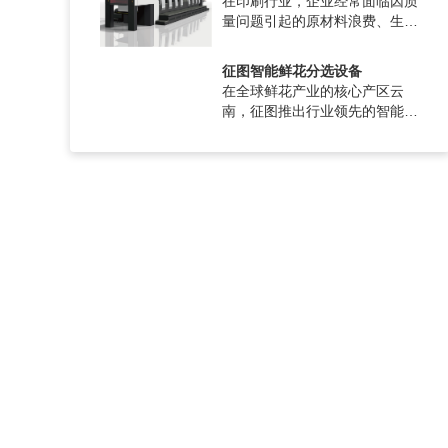
在印刷行业，企业经常面临因质
量问题引起的原材料浪费、生产
效率低、人工成本高等困境。现
在，有了征图胶印在线鹰眼检测
征图智能鲜花分选设备
系统，恰...
在全球鲜花产业的核心产区云
南，征图推出行业领先的智能鲜
花分选系统，这是全球首个实现
全流程智能化分选的创新解决方
案。系统由...